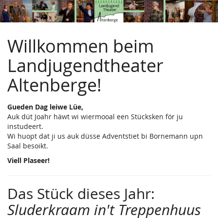
Landjugendtheater
Zum
Haupt-
Altenberge
Inhalt
springen
Willkommen beim
e.V.
Landjugendtheater
Altenberge!
Gueden Dag leiwe Lüe,
Auk düt Joahr häwt wi wiermooal een Stücksken för ju
instudeert.
Wi huopt dat ji us auk düsse Adventstiet bi Bornemann upn
Saal besoikt.
Viell Plaseer!
Das Stück dieses Jahr:
Sluderkraam in't Treppenhuus