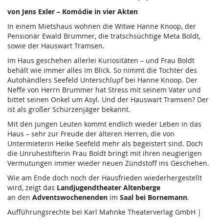
von Jens Exler – Komödie in vier Akten
In einem Mietshaus wohnen die Witwe Hanne Knoop, der
Pensionär Ewald Brummer, die tratschsüchtige Meta Boldt,
sowie der Hauswart Tramsen.
Im Haus geschehen allerlei Kuriositäten – und Frau Boldt
behält wie immer alles im Blick. So nimmt die Tochter des
Autohändlers Seefeld Unterschlupf bei Hanne Knoop. Der
Neffe von Herrn Brummer hat Stress mit seinem Vater und
bittet seinen Onkel um Asyl. Und der Hauswart Tramsen? Der
ist als großer Schürzenjäger bekannt.
Mit den jungen Leuten kommt endlich wieder Leben in das
Haus – sehr zur Freude der älteren Herren, die von
Untermieterin Heike Seefeld mehr als begeistert sind. Doch
die Unruhestifterin Frau Boldt bringt mit ihren neugierigen
Vermutungen immer wieder neuen Zündstoff ins Geschehen.
Wie am Ende doch noch der Hausfrieden wiederhergestellt
wird, zeigt das
Landjugendtheater Altenberge
an den
Adventswochenenden
im
Saal bei Bornemann
.
Aufführungsrechte bei Karl Mahnke Theaterverlag GmbH |