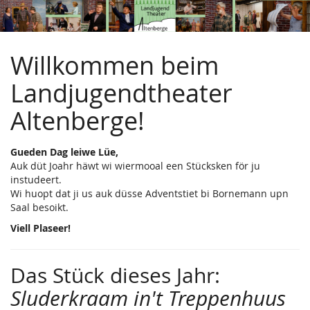
Landjugendtheater
Zum
Haupt-
Altenberge
Inhalt
springen
Willkommen beim
e.V.
Landjugendtheater
Altenberge!
Gueden Dag leiwe Lüe,
Auk düt Joahr häwt wi wiermooal een Stücksken för ju
instudeert.
Wi huopt dat ji us auk düsse Adventstiet bi Bornemann upn
Saal besoikt.
Viell Plaseer!
Das Stück dieses Jahr:
Sluderkraam in't Treppenhuus