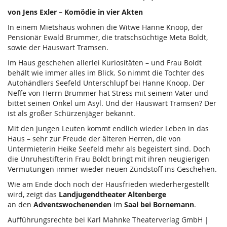
von Jens Exler – Komödie in vier Akten
In einem Mietshaus wohnen die Witwe Hanne Knoop, der
Pensionär Ewald Brummer, die tratschsüchtige Meta Boldt,
sowie der Hauswart Tramsen.
Im Haus geschehen allerlei Kuriositäten – und Frau Boldt
behält wie immer alles im Blick. So nimmt die Tochter des
Autohändlers Seefeld Unterschlupf bei Hanne Knoop. Der
Neffe von Herrn Brummer hat Stress mit seinem Vater und
bittet seinen Onkel um Asyl. Und der Hauswart Tramsen? Der
ist als großer Schürzenjäger bekannt.
Mit den jungen Leuten kommt endlich wieder Leben in das
Haus – sehr zur Freude der älteren Herren, die von
Untermieterin Heike Seefeld mehr als begeistert sind. Doch
die Unruhestifterin Frau Boldt bringt mit ihren neugierigen
Vermutungen immer wieder neuen Zündstoff ins Geschehen.
Wie am Ende doch noch der Hausfrieden wiederhergestellt
wird, zeigt das
Landjugendtheater Altenberge
an den
Adventswochenenden
im
Saal bei Bornemann
.
Aufführungsrechte bei Karl Mahnke Theaterverlag GmbH |