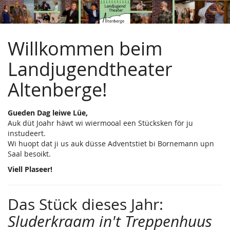
Landjugendtheater
Zum
Haupt-
Altenberge
Inhalt
springen
Willkommen beim
e.V.
Landjugendtheater
Altenberge!
Gueden Dag leiwe Lüe,
Auk düt Joahr häwt wi wiermooal een Stücksken för ju
instudeert.
Wi huopt dat ji us auk düsse Adventstiet bi Bornemann upn
Saal besoikt.
Viell Plaseer!
Das Stück dieses Jahr:
Sluderkraam in't Treppenhuus