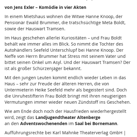
von Jens Exler – Komödie in vier Akten
In einem Mietshaus wohnen die Witwe Hanne Knoop, der
Pensionär Ewald Brummer, die tratschsüchtige Meta Boldt,
sowie der Hauswart Tramsen.
Im Haus geschehen allerlei Kuriositäten – und Frau Boldt
behält wie immer alles im Blick. So nimmt die Tochter des
Autohändlers Seefeld Unterschlupf bei Hanne Knoop. Der
Neffe von Herrn Brummer hat Stress mit seinem Vater und
bittet seinen Onkel um Asyl. Und der Hauswart Tramsen? Der
ist als großer Schürzenjäger bekannt.
Mit den jungen Leuten kommt endlich wieder Leben in das
Haus – sehr zur Freude der älteren Herren, die von
Untermieterin Heike Seefeld mehr als begeistert sind. Doch
die Unruhestifterin Frau Boldt bringt mit ihren neugierigen
Vermutungen immer wieder neuen Zündstoff ins Geschehen.
Wie am Ende doch noch der Hausfrieden wiederhergestellt
wird, zeigt das
Landjugendtheater Altenberge
an den
Adventswochenenden
im
Saal bei Bornemann
.
Aufführungsrechte bei Karl Mahnke Theaterverlag GmbH |