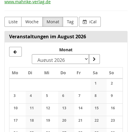
www.mahnke-verlag.de
Liste
Woche
Monat
Tag
iCal
Veranstaltungen im August 2026
Monat
Montag
Dienstag
Mittwoch
Donnerstag
Freitag
Samstag
Sonntag
Mo
Di
Mi
Do
Fr
Sa
So
Kalender
1
2
Keine Veranstaltung
Keine Veran
3
4
5
6
7
8
9
Keine Veranstaltungen
Keine Veranstaltungen
Keine Veranstaltungen
Keine Veranstaltungen
Keine Veranstaltungen
Keine Veranstaltung
Keine Veran
10
11
12
13
14
15
16
Keine Veranstaltungen
Keine Veranstaltungen
Keine Veranstaltungen
Keine Veranstaltungen
Keine Veranstaltungen
Keine Veranstaltung
Keine Veran
17
18
19
20
21
22
23
Keine Veranstaltungen
Keine Veranstaltungen
Keine Veranstaltungen
Keine Veranstaltungen
Keine Veranstaltungen
Keine Veranstaltung
Keine Veran