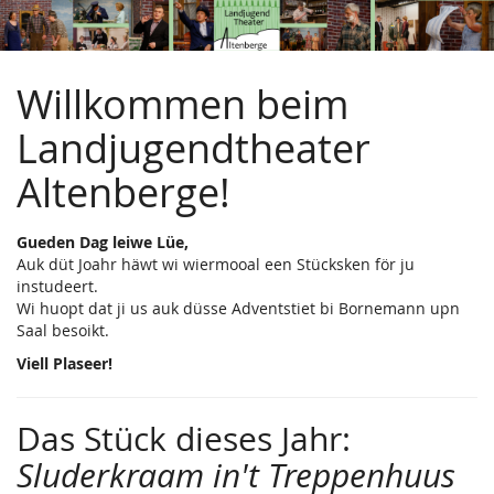
Landjugendtheater
Zum
Haupt-
Altenberge
Inhalt
springen
Willkommen beim
e.V.
Landjugendtheater
Altenberge!
Gueden Dag leiwe Lüe,
Auk düt Joahr häwt wi wiermooal een Stücksken för ju
instudeert.
Wi huopt dat ji us auk düsse Adventstiet bi Bornemann upn
Saal besoikt.
Viell Plaseer!
Das Stück dieses Jahr:
Sluderkraam in't Treppenhuus