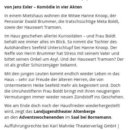
von Jens Exler – Komödie in vier Akten
In einem Mietshaus wohnen die Witwe Hanne Knoop, der
Pensionär Ewald Brummer, die tratschsüchtige Meta Boldt,
sowie der Hauswart Tramsen.
Im Haus geschehen allerlei Kuriositäten – und Frau Boldt
behält wie immer alles im Blick. So nimmt die Tochter des
Autohändlers Seefeld Unterschlupf bei Hanne Knoop. Der
Neffe von Herrn Brummer hat Stress mit seinem Vater und
bittet seinen Onkel um Asyl. Und der Hauswart Tramsen? Der
ist als großer Schürzenjäger bekannt.
Mit den jungen Leuten kommt endlich wieder Leben in das
Haus – sehr zur Freude der älteren Herren, die von
Untermieterin Heike Seefeld mehr als begeistert sind. Doch
die Unruhestifterin Frau Boldt bringt mit ihren neugierigen
Vermutungen immer wieder neuen Zündstoff ins Geschehen.
Wie am Ende doch noch der Hausfrieden wiederhergestellt
wird, zeigt das
Landjugendtheater Altenberge
an den
Adventswochenenden
im
Saal bei Bornemann
.
Aufführungsrechte bei Karl Mahnke Theaterverlag GmbH |